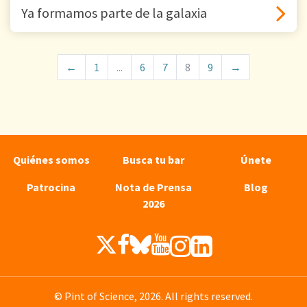
Ya formamos parte de la galaxia
←
1
...
6
7
8
9
→
Quiénes somos
Busca tu bar
Únete
Patrocina
Nota de Prensa
Blog
2026
© Pint of Science, 2026. All rights reserved.