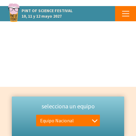
PINT OF SCIENCE
FESTIVAL
10, 11 y 12 mayo 2027
EQUIPO
Las personas que lo hacen posible
selecciona un equipo
Equipo Nacional