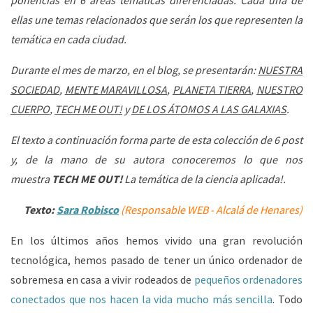
ponencias en 6 áreas temáticas diferenciadas. Cada una de
ellas une temas relacionados que serán los que representen la
temática en cada ciudad.
Durante el mes de marzo, en el blog, se presentarán:
NUESTRA
SOCIEDAD
,
MENTE MARAVILLOSA
,
PLANETA TIERRA
,
NUESTRO
CUERPO
,
TECH ME OUT!
y
DE LOS ÁTOMOS A LAS GALAXIAS
.
El texto a continuación forma parte de esta colección de 6 post
y, de la mano de su autora conoceremos lo que nos
muestra
TECH ME OUT!
La temática de la ciencia aplicada!.
Texto:
Sara Robisco
(Responsable WEB - Alcalá de Henares)
En los últimos años hemos vivido una gran revolución
tecnológica, hemos pasado de tener un único ordenador de
sobremesa en casa a vivir rodeados de
pequeños ordenadores
conectados que nos hacen la vida mucho más sencilla
. Todo