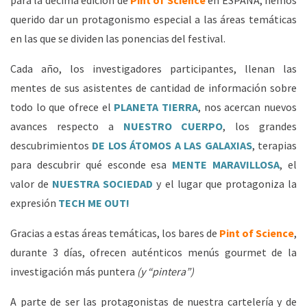
para la décima edición de
Pint of Science
en ESPAÑA, hemos
querido dar un protagonismo especial a las áreas temáticas
en las que se dividen las ponencias del festival.
Cada año, los investigadores participantes, llenan las
mentes de sus asistentes de cantidad de información sobre
todo lo que ofrece el
PLANETA TIERRA
, nos acercan nuevos
avances respecto a
NUESTRO CUERPO
, los grandes
descubrimientos
DE LOS ÁTOMOS A LAS GALAXIAS
, terapias
para descubrir qué esconde esa
MENTE MARAVILLOSA
, el
valor de
NUESTRA SOCIEDAD
y el lugar que protagoniza la
expresión
TECH ME OUT!
Gracias a estas áreas temáticas, los bares de
Pint of Science
,
durante 3 días, ofrecen auténticos menús gourmet de la
investigación más puntera
(y “pintera”)
A parte de ser las protagonistas de nuestra cartelería y de