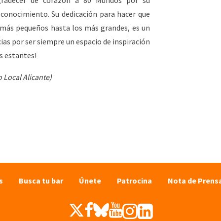
gradecer de corazón a 80 Mundos por su
 conocimiento. Su dedicación para hacer que
os más pequeños hasta los más grandes, es un
cias por ser siempre un espacio de inspiración
s estantes!
 Local Alicante)
s
Busca tu bar
Únete
Patrocina
Nota de Prens