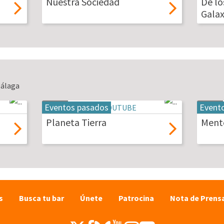
Nuestra Sociedad
De lo
2026
2026
Galax
Málaga
Eventos pasados
Event
19
20
may
may
Planeta Tierra
Mente
2026
2026
s
Busca tu bar
Únete
Patrocina
Nota de Prens