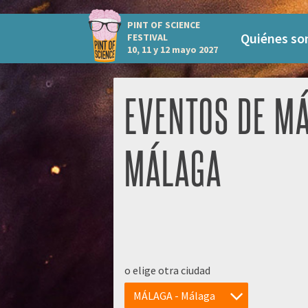
PINT OF SCIENCE
Quiénes s
FESTIVAL
10, 11 y 12 mayo 2027
EVENTOS DE MÁ
MÁLAGA
o elige otra ciudad
MÁLAGA - Málaga