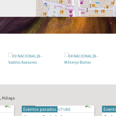
, Málaga
Eventos pasados
Event
19
20
may
may