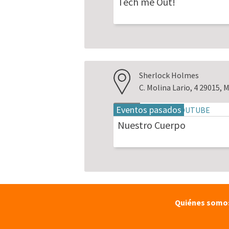
Tech me Out!
2026
Sherlock Holmes
C. Molina Lario, 4 29015, 
Eventos pasados
18
may
Nuestro Cuerpo
2026
Quiénes somo