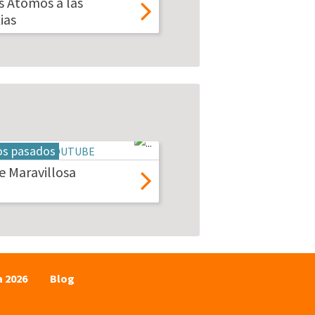
s Atomos a las
ias
os pasados
 Maravillosa
a 2026
Blog