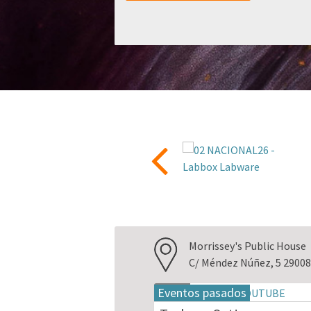
Morrissey's Public House
C/ Méndez Núñez, 5 29008
Eventos pasados
18
may