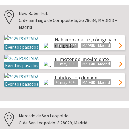
New Babel Pub
C. de Santiago de Compostela, 36 28034, MADRID -
Madrid
Hablemos de luz, código y lo
diminuto
18 may 2026
MADRID - Madrid
Eventos pasados
El motor del movimiento
19 may 2026
MADRID - Madrid
Eventos pasados
Latidos con duende
20 may 2026
MADRID - Madrid
Eventos pasados
Mercado de San Leopoldo
C. de San Leopoldo, 8 28029, Madrid