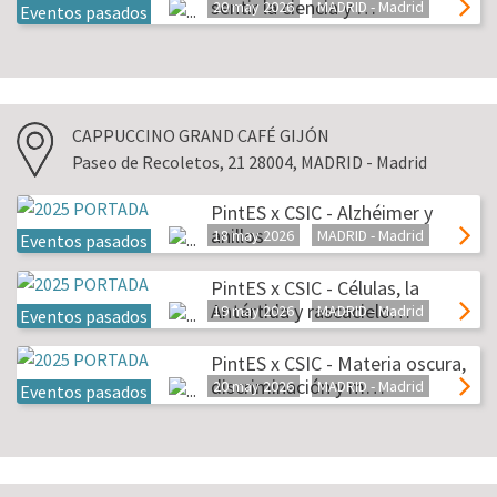
sentir la ciencia y …
20 may 2026
MADRID - Madrid
Eventos pasados
CAPPUCCINO GRAND CAFÉ GIJÓN
Paseo de Recoletos, 21 28004, MADRID - Madrid
PintES x CSIC - Alzhéimer y
anillos
18 may 2026
MADRID - Madrid
Eventos pasados
PintES x CSIC - Células, la
Antártida y rascacielo…
19 may 2026
MADRID - Madrid
Eventos pasados
PintES x CSIC - Materia oscura,
discriminación y m…
20 may 2026
MADRID - Madrid
Eventos pasados