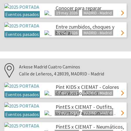
Conocer para reparar
19 may 2026
MADRID - Madrid
Eventos pasados
Entre zumbidos, choques y
brechas
20 may 2026
MADRID - Madrid
Eventos pasados
Arkose Madrid Cuatro Caminos
Calle de Leñeros, 4 28039, MADRID - Madrid
Pint KIDS x CIEMAT - Colores
del universo, fusión …
18 may 2026
MADRID - Madrid
Eventos pasados
PintES x CIEMAT - Outfits,
universo y farmacontami…
19 may 2026
MADRID - Madrid
Eventos pasados
PintES x CIEMAT - Neumáticos,