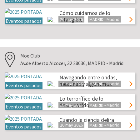
Cómo cuidarnos de lo
intangible
20 may 2026
MADRID - Madrid
Eventos pasados
Moe Club
Av.de Alberto Alcocer, 32 28036, MADRID - Madrid
Navegando entre ondas,
neuronas y algoritmos
18 may 2026
MADRID - Madrid
Eventos pasados
Lo terrorífico de lo
desconocido
19 may 2026
MADRID - Madrid
Eventos pasados
Cuando la ciencia delira
20 may 2026
MADRID - Madrid
Eventos pasados