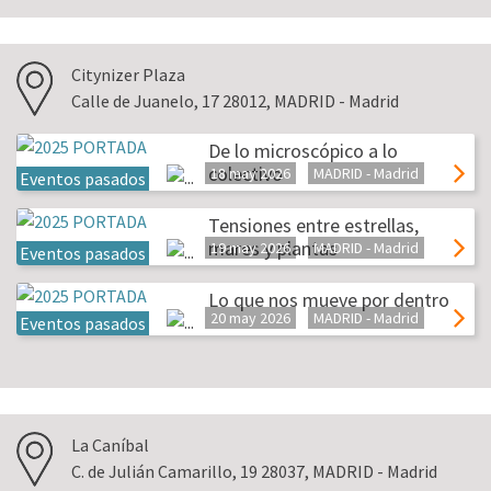
Citynizer Plaza
Calle de Juanelo, 17 28012, MADRID - Madrid
De lo microscópico a lo
colectivo
18 may 2026
MADRID - Madrid
Eventos pasados
Tensiones entre estrellas,
mares y plantas
19 may 2026
MADRID - Madrid
Eventos pasados
Lo que nos mueve por dentro
20 may 2026
MADRID - Madrid
Eventos pasados
La Caníbal
C. de Julián Camarillo, 19 28037, MADRID - Madrid