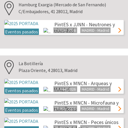
Hamburg Exargia (Mercado de San Fernando)
C/Embajadores, 41 28012, Madrid
PintES x JJNN - Neutrones y
obesidad
19 may 2026
MADRID - Madrid
Eventos pasados
La Botillería
Plaza Oriente, 4 28013, Madrid
PintES x MNCN - Arqueas y
WALL-E
18 may 2026
MADRID - Madrid
Eventos pasados
PintES x MNCN - Microfauna y
ruiseñores
19 may 2026
MADRID - Madrid
Eventos pasados
PintES x MNCN - Peces únicos