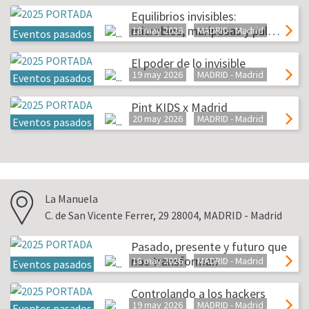
Equilibrios invisibles:
microbios, mariposas y pal…
18 may 2026
MADRID - Madrid
Eventos pasados
El poder de lo invisible
19 may 2026
MADRID - Madrid
Eventos pasados
Pint KIDS x Madrid
20 may 2026
MADRID - Madrid
Eventos pasados
La Manuela
C. de San Vicente Ferrer, 29 28004, MADRID - Madrid
Pasado, presente y futuro que
nos transforman
18 may 2026
MADRID - Madrid
Eventos pasados
Controlando a los hackers
19 may 2026
MADRID - Madrid
Eventos pasados