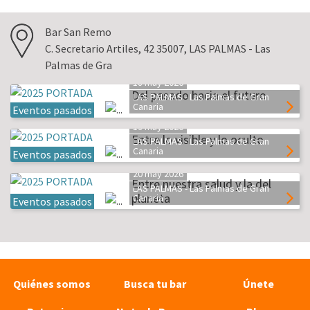
Bar San Remo
C. Secretario Artiles, 42 35007, LAS PALMAS - Las
Palmas de Gra
18 may 2026
Del pasado hacia el futuro
LAS PALMAS - Las Palmas de Gran
Canaria
Eventos pasados
19 may 2026
Entre lo visible y lo oculto
LAS PALMAS - Las Palmas de Gran
Canaria
Eventos pasados
20 may 2026
Entre nuestra salud y la del
LAS PALMAS - Las Palmas de Gran
planeta
Canaria
Eventos pasados
Quiénes somos
Busca tu bar
Únete