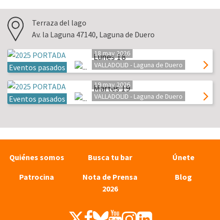
Terraza del lago
Av. la Laguna 47140, Laguna de Duero
18 may 2026
Lunes 18
VALLADOLID - Laguna de Duero
Eventos pasados
19 may 2026
Martes 19
VALLADOLID - Laguna de Duero
Eventos pasados
Quiénes somos
Busca tu bar
Únete
Patrocina
Nota de Prensa
Blog
2026