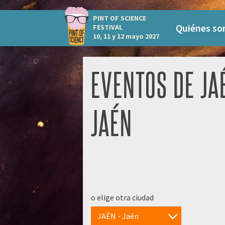
PINT OF SCIENCE
Quiénes s
FESTIVAL
10, 11 y 12 mayo 2027
EVENTOS DE JA
JAÉN
o elige otra ciudad
JAÉN - Jaén