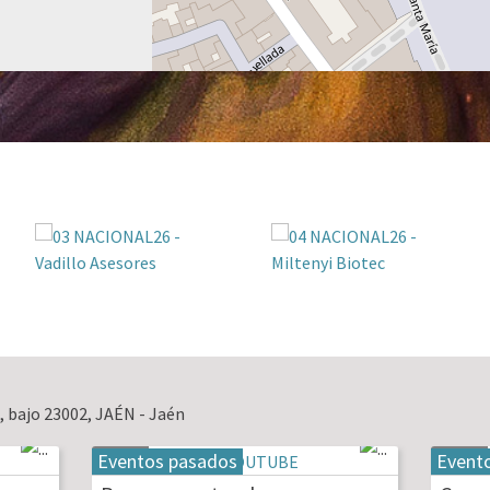
, bajo 23002, JAÉN - Jaén
Eventos pasados
Event
19
20
may
may