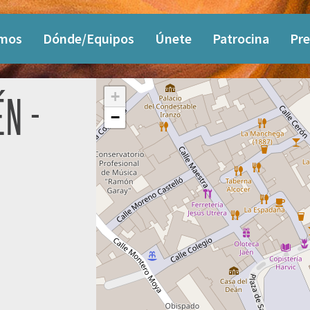
omos
Dónde/Equipos
Únete
Patrocina
Pre
+
ÉN -
−