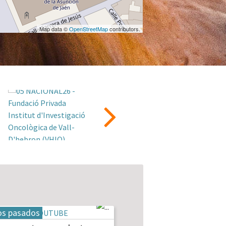
Map data ©
OpenStreetMap
contributors.
os pasados