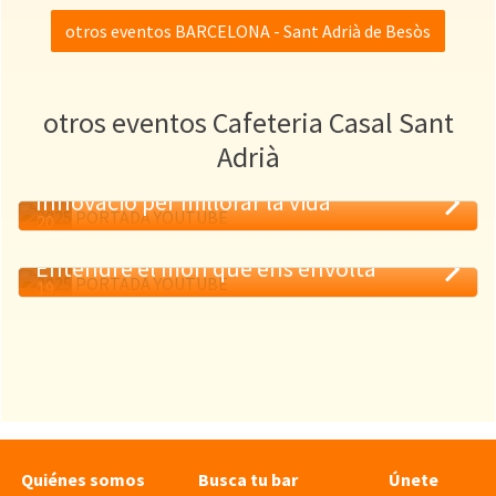
otros eventos BARCELONA - Sant Adrià de Besòs
otros eventos Cafeteria Casal Sant
Adrià
Innovació per millorar la vida
20
MAY
Entendre el món que ens envolta
19
MAY
Quiénes somos
Busca tu bar
Únete