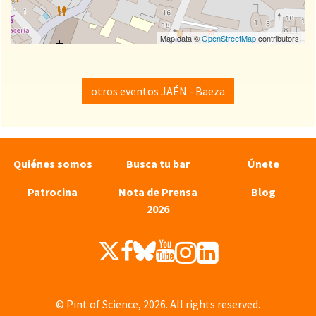
Map data ©
OpenStreetMap
contributors.
otros eventos JAÉN - Baeza
Quiénes somos
Busca tu bar
Únete
Patrocina
Nota de Prensa
Blog
2026
© Pint of Science, 2026. All rights reserved.