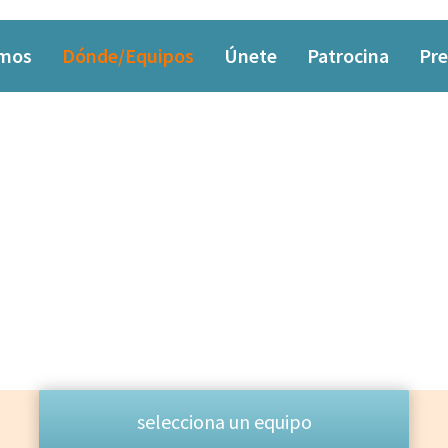
omos
Dónde/Equipos
Únete
Patrocina
Pre
EQUIPO
Las personas que lo hacen posible
selecciona un equipo