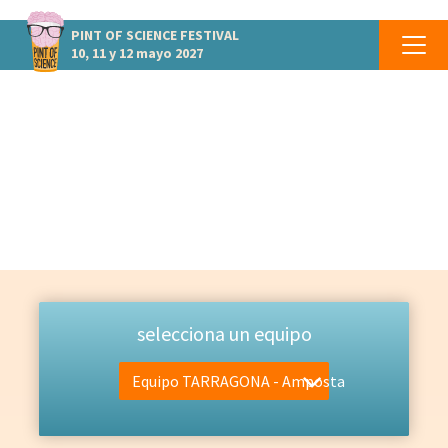
PINT OF SCIENCE
FESTIVAL
10, 11 y 12 mayo 2027
EQUIPO
Las personas que lo hacen posible
selecciona un equipo
Equipo TARRAGONA - Amposta