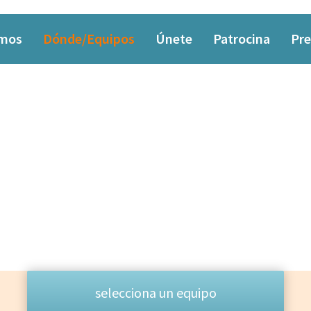
omos
Dónde/Equipos
Únete
Patrocina
Pre
EQUIPO
Las personas que lo hacen posible
selecciona un equipo