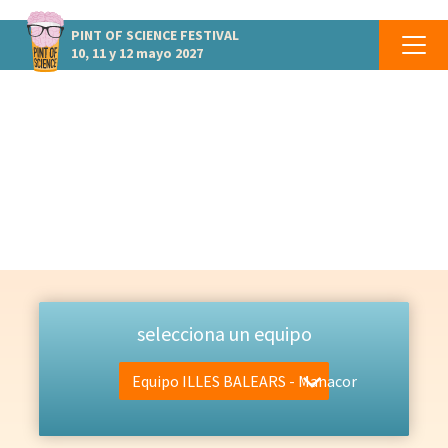
PINT OF SCIENCE
FESTIVAL
10, 11 y 12 mayo 2027
EQUIPO
Las personas que lo hacen posible
selecciona un equipo
Equipo ILLES BALEARS - Manacor