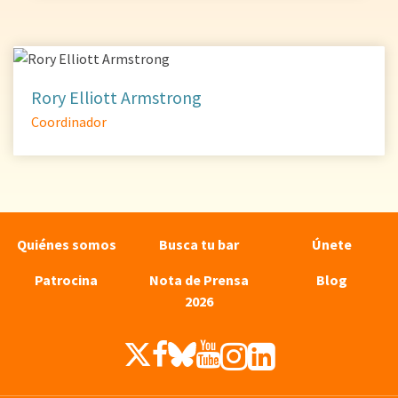
Rory Elliott Armstrong
Coordinador
Quiénes somos
Busca tu bar
Únete
Patrocina
Nota de Prensa
Blog
2026