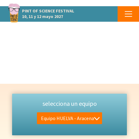
PINT OF SCIENCE
FESTIVAL
10, 11 y 12 mayo 2027
EQUIPO
Las personas que lo hacen posible
selecciona un equipo
Equipo HUELVA - Aracena