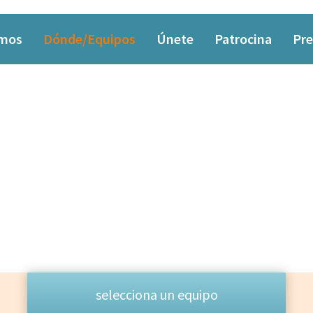
omos
Dónde/Equipos
Únete
Patrocina
Pre
EQUIPO
Las personas que lo hacen posible
selecciona un equipo