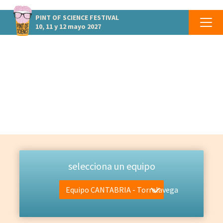
PINT OF SCIENCE
FESTIVAL
10, 11 y 12 mayo 2027
EQUIPO
Las personas que lo hacen posible
selecciona un equipo
Equipo CANTABRIA - Torrelavega