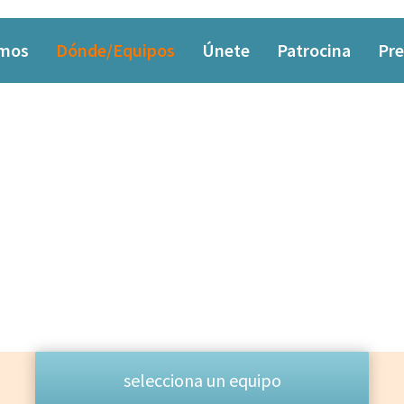
omos
Dónde/Equipos
Únete
Patrocina
Pre
EQUIPO
Las personas que lo hacen posible
selecciona un equipo